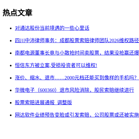
热点文章
对通达股份当前境遇的一些心里话
四川中沛律师事务：成都股票索赔律师团队2026维权路径
南都电源董事长竟与小散抢时间卖股票，结果没抢赢还爆
恒信东方被立案,受损投资者可以维权!
涨价、缩水、退市……2000元档还能买到像样的手机吗？
华微电子（600360）退市风险消除，股民索赔继续进行
股票索赔进展通报_调整版
网达软件业绩预告变脸或引发索赔，公司股票或还被实施