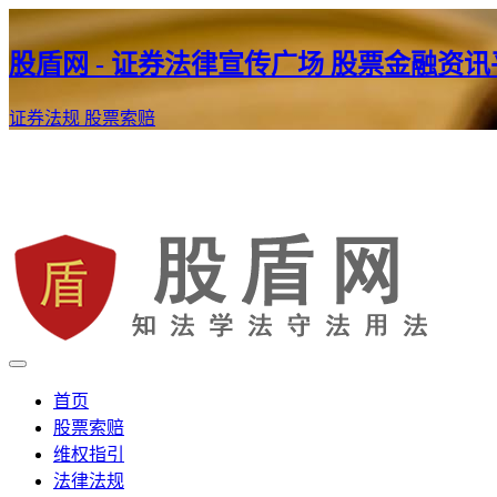
股盾网 - 证券法律宣传广场 股票金融资
证券法规
股票索赔
证券股票维权网
股盾网
首页
股票索赔
维权指引
法律法规