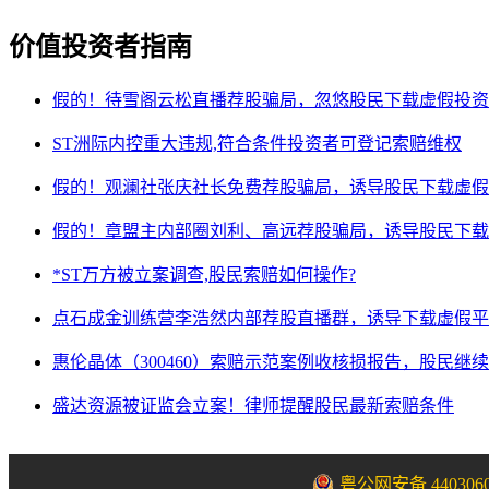
价值投资者指南
假的！待雪阁云松直播荐股骗局，忽悠股民下载虚假投资
ST洲际内控重大违规,符合条件投资者可登记索赔维权
假的！观澜社张庆社长免费荐股骗局，诱导股民下载虚假
假的！章盟主内部圈刘利、高远荐股骗局，诱导股民下载
*ST万方被立案调查,股民索赔如何操作?
点石成金训练营李浩然内部荐股直播群，诱导下载虚假平
惠伦晶体（300460）索赔示范案例收核损报告，股民继
盛达资源被证监会立案！律师提醒股民最新索赔条件
粤公网安备 4403060