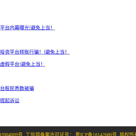
平台内幕曝光!避免上当！
投资平台转账行骗！!避免上当！
虚假平台!避免上当！
台股民悉数被骗
续提起诉讼
2004009号
工信部备案许可证号： 粤ICP备18142680号
版权所