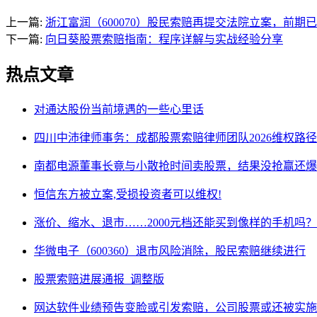
上一篇:
浙江富润（600070）股民索赔再提交法院立案，前期
下一篇:
向日葵股票索赔指南：程序详解与实战经验分享
热点文章
对通达股份当前境遇的一些心里话
四川中沛律师事务：成都股票索赔律师团队2026维权路径
南都电源董事长竟与小散抢时间卖股票，结果没抢赢还爆
恒信东方被立案,受损投资者可以维权!
涨价、缩水、退市……2000元档还能买到像样的手机吗？
华微电子（600360）退市风险消除，股民索赔继续进行
股票索赔进展通报_调整版
网达软件业绩预告变脸或引发索赔，公司股票或还被实施