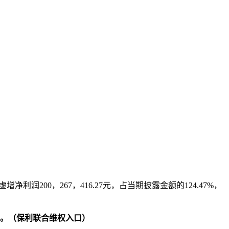
本文访问量： 138
，虚增净利润200，267，416.27元，占当期披露金额的124.47%，
”。
（保利联合维权入口）