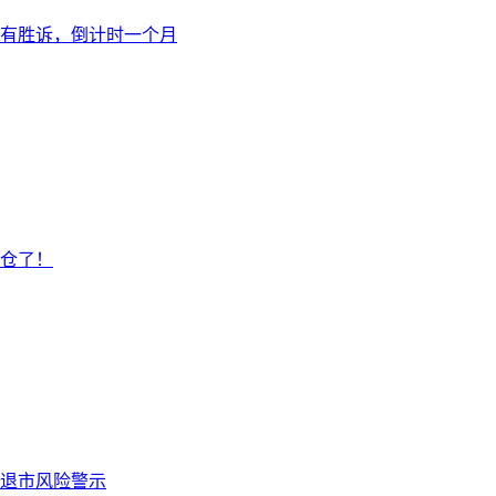
已有胜诉，倒计时一个月
仓了！
退市风险警示