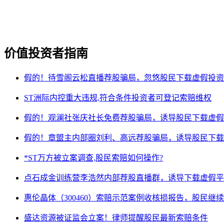
价值投资者指南
假的！待雪阁云松直播荐股骗局，忽悠股民下载虚假投资
ST洲际内控重大违规,符合条件投资者可登记索赔维权
假的！观澜社张庆社长免费荐股骗局，诱导股民下载虚假
假的！章盟主内部圈刘利、高远荐股骗局，诱导股民下载
*ST万方被立案调查,股民索赔如何操作?
点石成金训练营李浩然内部荐股直播群，诱导下载虚假平
惠伦晶体（300460）索赔示范案例收核损报告，股民继
盛达资源被证监会立案！律师提醒股民最新索赔条件