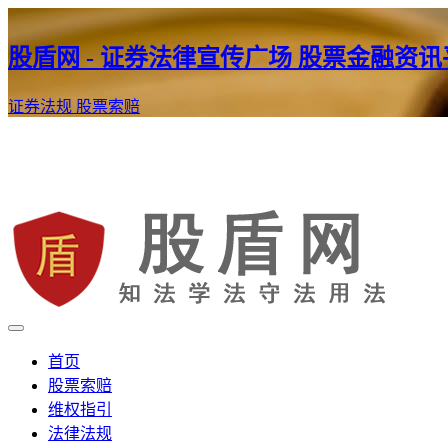
股盾网 - 证券法律宣传广场 股票金融资
证券法规
股票索赔
证券股票维权网
股盾网
首页
股票索赔
维权指引
法律法规