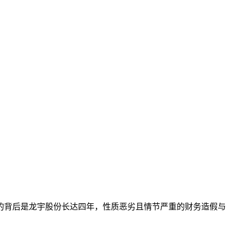
本文访问量： 2048
的背后是龙宇股份长达四年，性质恶劣且情节严重的财务造假与