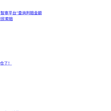
件智审平台”查询判赔金额
股民索赔
仓了！