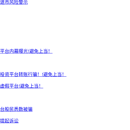
退市风险警示
平台内幕曝光!避免上当！
投资平台转账行骗！!避免上当！
虚假平台!避免上当！
台股民悉数被骗
续提起诉讼