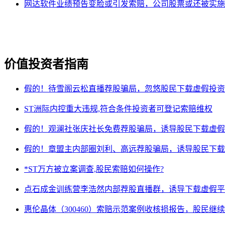
网达软件业绩预告变脸或引发索赔，公司股票或还被实施
价值投资者指南
假的！待雪阁云松直播荐股骗局，忽悠股民下载虚假投资
ST洲际内控重大违规,符合条件投资者可登记索赔维权
假的！观澜社张庆社长免费荐股骗局，诱导股民下载虚假
假的！章盟主内部圈刘利、高远荐股骗局，诱导股民下载
*ST万方被立案调查,股民索赔如何操作?
点石成金训练营李浩然内部荐股直播群，诱导下载虚假平
惠伦晶体（300460）索赔示范案例收核损报告，股民继