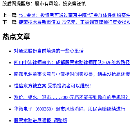
股盾网提醒您：股市有风险，投资需谨慎！
上一篇:
*ST金灵：投资者可通过南京中院“证券群体性纠纷案
下一篇:
捷荣技术最新市值32.75亿元，正被调查律师征集受损
热点文章
对通达股份当前境遇的一些心里话
四川中沛律师事务：成都股票索赔律师团队2026维权路径
南都电源董事长竟与小散抢时间卖股票，结果没抢赢还爆
恒信东方被立案,受损投资者可以维权!
涨价、缩水、退市……2000元档还能买到像样的手机吗？
华微电子（600360）退市风险消除，股民索赔继续进行
股票索赔进展通报_调整版