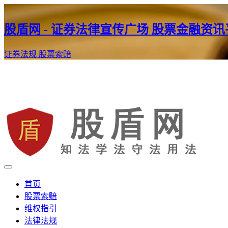
股盾网 - 证券法律宣传广场 股票金融资
证券法规
股票索赔
证券股票维权网
股盾网
首页
股票索赔
维权指引
法律法规