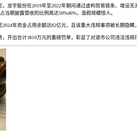
定书认定，龙宇股份在2019年至2022年期间通过虚构贸易链条、
收占当期披露营收的比例高达50%46%，造假规模惊人。
至2024年资金占用余额达82亿元，且该重大违规事项被长期隐
，开出合计3810万元的重磅罚单，彰显了对退市公司违法违规