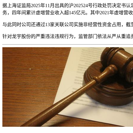
据上海证监局2025年11月出具的沪202524号行政处罚决
务，四年间累计虚增营业收入超145亿元。其中2021年虚增营
与此同时公司还通过13家关联公司实施非经营性资金占用，截
针对龙宇股份的严重违法违规行为，监管部门依法从严从重追责