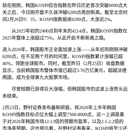
就在刚刚，韩国KOSPI综合指数在昨日历史首次突破6000点大
关之后，今日刚开盘不久就冲破6200点再创新高。截至北京时
间2月26日9：35，KOSPI指数报收6200点，大涨近2%。
从2025年初的2400点到年末的4214点，韩国KOSPI指数在
2025年整体上涨超过75%，从此开启不断新高之路。
进入2026年，韩国股市正全面加速上涨——从年初到刚刚冲破
6200点，在不足两个月的时间里，KOSPI指数累计涨幅已超
46%，领跑全球股市。同时，截至昨日（2月25日）收盘数据
显示，当前韩国股市整体市值已超过3.76万亿美元，超越法德
两国，成为全球第九大股票市场。
尽管短期已获得巨大涨幅，但韩国股市的这波上涨势头远
未结束。
2月23日，野村证券发布最新研报，将2026年上半年韩国
KOSPI指数目标点位大幅上调至7500-8000点，这一上调是基
于对2026年韩国市场12-13倍的预期市盈率，以及2.1-2.2倍的
市净率预期。这也预示着，在野村证券看来，KOSPI将至少还