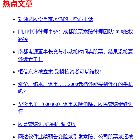
热点文章
对通达股份当前境遇的一些心里话
四川中沛律师事务：成都股票索赔律师团队2026维权
路径
南都电源董事长竟与小散抢时间卖股票，结果没抢赢
还爆仓了！
恒信东方被立案,受损投资者可以维权!
涨价、缩水、退市……2000元档还能买到像样的手机
吗？
华微电子（600360）退市风险消除，股民索赔继续进
行
股票索赔进展通报_调整版
网达软件业绩预告变脸或引发索赔，公司股票或还被