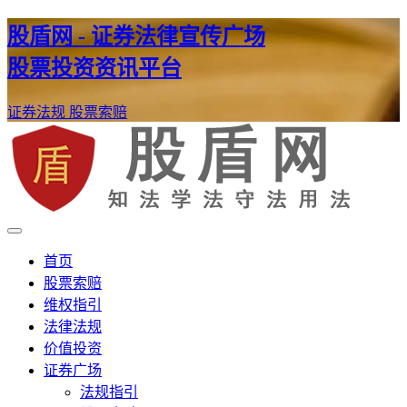
股盾网 - 证券法律宣传广场
股票投资资讯平台
证券法规
股票索赔
证券股票维权网
股盾网
首页
股票索赔
维权指引
法律法规
价值投资
证券广场
法规指引