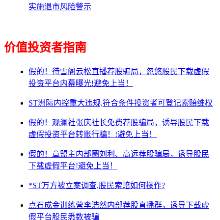
实施退市风险警示
价值投资者指南
假的！待雪阁云松直播荐股骗局，忽悠股民下载虚假
投资平台内幕曝光!避免上当！
ST洲际内控重大违规,符合条件投资者可登记索赔维权
假的！观澜社张庆社长免费荐股骗局，诱导股民下载
虚假投资平台转账行骗！!避免上当！
假的！章盟主内部圈刘利、高远荐股骗局，诱导股民
下载虚假平台!避免上当！
*ST万方被立案调查,股民索赔如何操作?
点石成金训练营李浩然内部荐股直播群，诱导下载虚
假平台股民悉数被骗