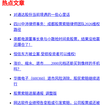
热点文章
对通达股份当前境遇的一些心里话
四川中沛律师事务：成都股票索赔律师团队2026维权
路径
南都电源董事长竟与小散抢时间卖股票，结果没抢赢
还爆仓了！
恒信东方被立案,受损投资者可以维权!
涨价、缩水、退市……2000元档还能买到像样的手机
吗？
华微电子（600360）退市风险消除，股民索赔继续进
行
股票索赔进展通报_调整版
网达软件业绩预告变脸或引发索赔，公司股票或还被