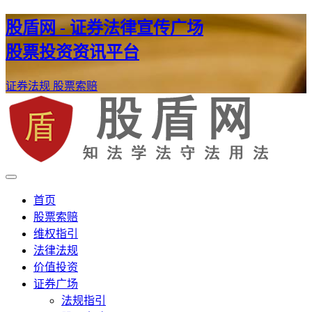
股盾网 - 证券法律宣传广场
股票投资资讯平台
证券法规
股票索赔
证券股票维权网
股盾网
首页
股票索赔
维权指引
法律法规
价值投资
证券广场
法规指引