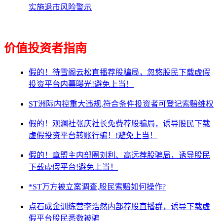
实施退市风险警示
价值投资者指南
假的！待雪阁云松直播荐股骗局，忽悠股民下载虚假
投资平台内幕曝光!避免上当！
ST洲际内控重大违规,符合条件投资者可登记索赔维权
假的！观澜社张庆社长免费荐股骗局，诱导股民下载
虚假投资平台转账行骗！!避免上当！
假的！章盟主内部圈刘利、高远荐股骗局，诱导股民
下载虚假平台!避免上当！
*ST万方被立案调查,股民索赔如何操作?
点石成金训练营李浩然内部荐股直播群，诱导下载虚
假平台股民悉数被骗