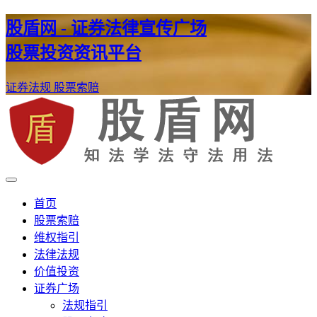
股盾网 - 证券法律宣传广场
股票投资资讯平台
证券法规
股票索赔
证券股票维权网
股盾网
首页
股票索赔
维权指引
法律法规
价值投资
证券广场
法规指引