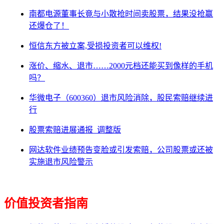
南都电源董事长竟与小散抢时间卖股票，结果没抢赢
还爆仓了！
恒信东方被立案,受损投资者可以维权!
涨价、缩水、退市……2000元档还能买到像样的手机
吗？
华微电子（600360）退市风险消除，股民索赔继续进
行
股票索赔进展通报_调整版
网达软件业绩预告变脸或引发索赔，公司股票或还被
实施退市风险警示
价值投资者指南