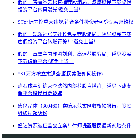
假的！待雪阁云松直播荐股骗局，忽悠股民下载虚假
投资平台内幕曝光!避免上当！
ST洲际内控重大违规,符合条件投资者可登记索赔维权
假的！观澜社张庆社长免费荐股骗局，诱导股民下载
虚假投资平台转账行骗！!避免上当！
假的！章盟主内部圈刘利、高远荐股骗局，诱导股民
下载虚假平台!避免上当！
*ST万方被立案调查,股民索赔如何操作?
点石成金训练营李浩然内部荐股直播群，诱导下载虚
假平台股民悉数被骗
惠伦晶体（300460）索赔示范案例收核损报告，股民
继续提起诉讼
盛达资源被证监会立案！律师提醒股民最新索赔条件