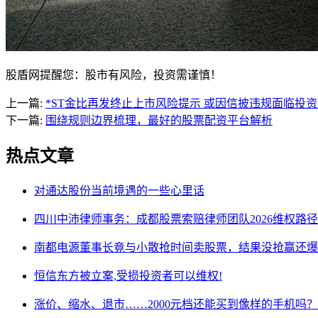
股盾网提醒您：股市有风险，投资需谨慎！
上一篇:
*ST金比再发终止上市风险提示 或因信披违规面临投
下一篇:
围绕规则边界梳理，最好的股票配资平台解析
热点文章
对通达股份当前境遇的一些心里话
四川中沛律师事务：成都股票索赔律师团队2026维权路径
南都电源董事长竟与小散抢时间卖股票，结果没抢赢还爆
恒信东方被立案,受损投资者可以维权!
涨价、缩水、退市……2000元档还能买到像样的手机吗？