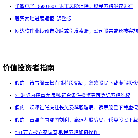
华微电子（600360）退市风险消除，股民索赔继续进行
股票索赔进展通报_调整版
网达软件业绩预告变脸或引发索赔，公司股票或还被实施
价值投资者指南
假的！待雪阁云松直播荐股骗局，忽悠股民下载虚假投资
ST洲际内控重大违规,符合条件投资者可登记索赔维权
假的！观澜社张庆社长免费荐股骗局，诱导股民下载虚假
假的！章盟主内部圈刘利、高远荐股骗局，诱导股民下载
*ST万方被立案调查,股民索赔如何操作?