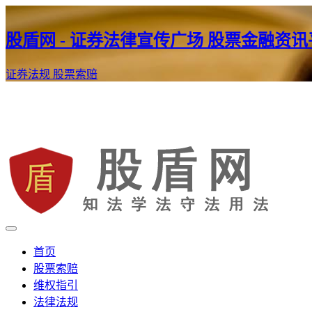
股盾网 - 证券法律宣传广场 股票金融资
证券法规
股票索赔
证券股票维权网
股盾网
首页
股票索赔
维权指引
法律法规