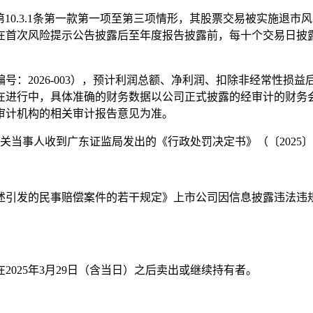
因触及第10.3.1条第一款第一项至第三项情形，其股票交易被实
在首次风险提示公告披露后至年度报告披露前，每十个交易日披
告编号：2026-003），预计利润总额、净利润、扣除非经常性损
工作仍在进行中，具体准确的财务数据以公司正式披露的经审计的财
审计机构的相关审计报告意见为准。
相关当事人收到广东证监局发出的《行政处罚决定书》（〔2025〕
述引发的民事赔偿案件的若干规定》上市公司因信息披露违法违
技，且在2025年3月29日（含当日）之后卖出或继续持有者。