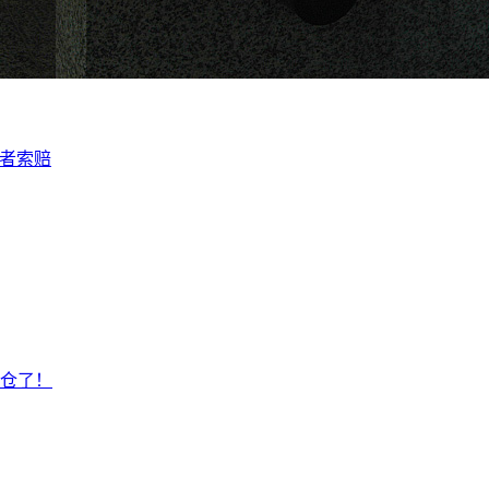
资者索赔
仓了！