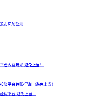
退市风险警示
平台内幕曝光!避免上当！
投资平台转账行骗！!避免上当！
虚假平台!避免上当！