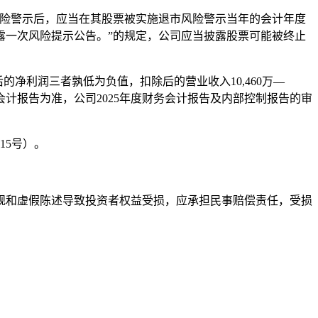
施退市风险警示后，应当在其股票被实施退市风险警示当年的会计年度
露一次风险提示公告。”的规定，公司应当披露股票可能被终止
益后的净利润三者孰低为负值，扣除后的营业收入10,460万—
务会计报告为准，公司2025年度财务会计报告及内部控制报告的审
15号）。
规和虚假陈述导致投资者权益受损，应承担民事赔偿责任，受损