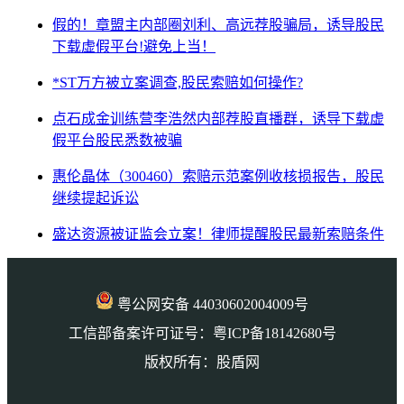
假的！章盟主内部圈刘利、高远荐股骗局，诱导股民
下载虚假平台!避免上当！
*ST万方被立案调查,股民索赔如何操作?
点石成金训练营李浩然内部荐股直播群，诱导下载虚
假平台股民悉数被骗
惠伦晶体（300460）索赔示范案例收核损报告，股民
继续提起诉讼
盛达资源被证监会立案！律师提醒股民最新索赔条件
粤公网安备 44030602004009号
工信部备案许可证号：粤ICP备18142680号
版权所有：股盾网