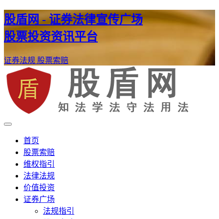
股盾网 - 证券法律宣传广场
股票投资资讯平台
证券法规
股票索赔
证券股票维权网
股盾网
首页
股票索赔
维权指引
法律法规
价值投资
证券广场
法规指引