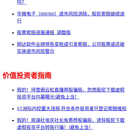
吗？
华微电子（600360）退市风险消除，股民索赔继续进
行
股票索赔进展通报_调整版
网达软件业绩预告变脸或引发索赔，公司股票或还被
实施退市风险警示
价值投资者指南
假的！待雪阁云松直播荐股骗局，忽悠股民下载虚假
投资平台内幕曝光!避免上当！
ST洲际内控重大违规,符合条件投资者可登记索赔维权
假的！观澜社张庆社长免费荐股骗局，诱导股民下载
虚假投资平台转账行骗！!避免上当！