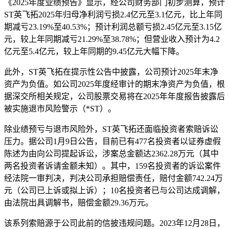
《2025年度业绩预告》显示，经公司财务部门初步测算，预计
ST英飞拓2025年归母净利润亏损2.4亿元至3.1亿元，比上年同
期减亏23.19%至40.53%；预计利润总额亏损2.45亿元至3.15亿
元，较上年同期减亏21.29%至38.78%；但营业收入预计为4.2
亿元至5.4亿元，较上年同期的9.45亿元大幅下降。
此外，ST英飞拓在提示性公告中披露，公司预计2025年末净
资产为负值。如公司2025年度经审计的期末净资产为负值，根
据深交所相关规定，公司股票交易将在2025年年度报告披露后
被实施退市风险警示（*ST）。
除业绩预亏与退市风险外，ST英飞拓还面临投资者索赔诉讼
压力。据公司1月9日公告，目前已有477名投资者以证券虚假
陈述为由向公司提起诉讼，涉案总金额达2362.28万元（其中
两名投资者诉请金额未知）。其中，159名投资者的诉讼案件
经法院一审判决，判决公司承担赔偿责任，赔付金额742.24万
元（公司已上诉或拟上诉）；10名投资者已与公司达成调解，
由法院出具调解书，赔偿金额29.36万元。
该系列索赔源于公司此前的信披违规问题。2023年12月28日，