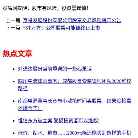
股盾网提醒：股市有风险，投资需谨慎！
上一篇:
京投发展股份有限公司股票交易风险提示公告
下一篇:
*ST万方：公司股票可能被终止上市
热点文章
对通达股份当前境遇的一些心里话
四川中沛律师事务：成都股票索赔律师团队2026维权
路径
南都电源董事长竟与小散抢时间卖股票，结果没抢赢
还爆仓了！
恒信东方被立案,受损投资者可以维权!
涨价、缩水、退市……2000元档还能买到像样的手机