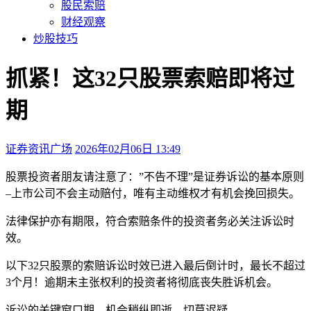
股民索赔
财经观察
炒股技巧
抓紧！这32只股票索赔即将过
期
证券资讯广场
2026年02月06日 13:49
本文访问量：176
股票投资者朋友请注意了：”不告不理”是证券诉讼的基本原则
–上市公司不会主动赔付，唯有主动维权才有机会挽回损失。
法律保护亦有期限，符合索赔条件的投资者务必关注诉讼时
效。
以下32只股票的索赔诉讼时效已进入最后倒计时，最长不超过
3个月！逾期未主张权利的投资者将彻底丧失胜诉机会。
诉讼的关键窗口期，机会稍纵即逝，切莫迟疑。