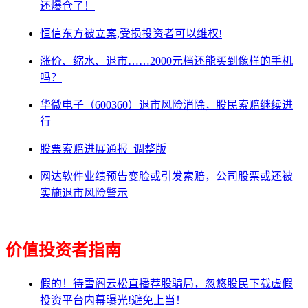
还爆仓了！
恒信东方被立案,受损投资者可以维权!
涨价、缩水、退市……2000元档还能买到像样的手机
吗？
华微电子（600360）退市风险消除，股民索赔继续进
行
股票索赔进展通报_调整版
网达软件业绩预告变脸或引发索赔，公司股票或还被
实施退市风险警示
价值投资者指南
假的！待雪阁云松直播荐股骗局，忽悠股民下载虚假
投资平台内幕曝光!避免上当！