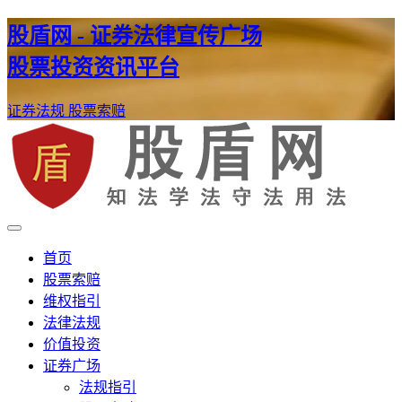
股盾网 - 证券法律宣传广场
股票投资资讯平台
证券法规
股票索赔
证券股票维权网
股盾网
首页
股票索赔
维权指引
法律法规
价值投资
证券广场
法规指引