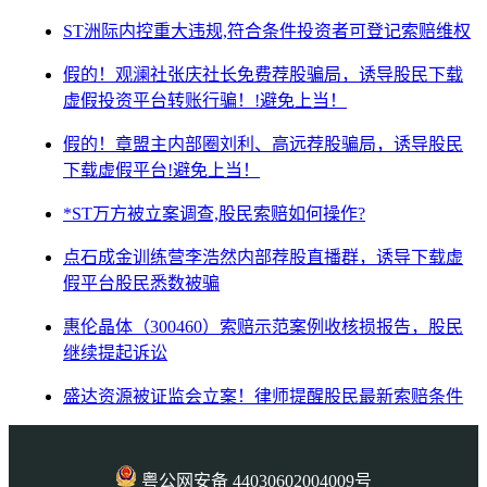
ST洲际内控重大违规,符合条件投资者可登记索赔维权
假的！观澜社张庆社长免费荐股骗局，诱导股民下载
虚假投资平台转账行骗！!避免上当！
假的！章盟主内部圈刘利、高远荐股骗局，诱导股民
下载虚假平台!避免上当！
*ST万方被立案调查,股民索赔如何操作?
点石成金训练营李浩然内部荐股直播群，诱导下载虚
假平台股民悉数被骗
惠伦晶体（300460）索赔示范案例收核损报告，股民
继续提起诉讼
盛达资源被证监会立案！律师提醒股民最新索赔条件
粤公网安备 44030602004009号