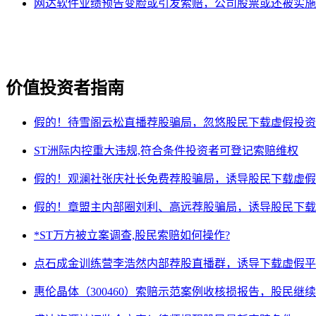
网达软件业绩预告变脸或引发索赔，公司股票或还被实施
价值投资者指南
假的！待雪阁云松直播荐股骗局，忽悠股民下载虚假投资
ST洲际内控重大违规,符合条件投资者可登记索赔维权
假的！观澜社张庆社长免费荐股骗局，诱导股民下载虚假
假的！章盟主内部圈刘利、高远荐股骗局，诱导股民下载
*ST万方被立案调查,股民索赔如何操作?
点石成金训练营李浩然内部荐股直播群，诱导下载虚假平
惠伦晶体（300460）索赔示范案例收核损报告，股民继