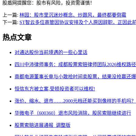
股盾网提醒您：股市有风险，投资需谨慎！
上一篇:
林园：股市里沉迷炒概念、炒跟风，最终都要倒霉
下一篇:
ST智云多位高管因协议安排及个人原因辞职，正因此
热点文章
对通达股份当前境遇的一些心里话
四川中沛律师事务：成都股票索赔律师团队2026维权路径
南都电源董事长竟与小散抢时间卖股票，结果没抢赢还爆
恒信东方被立案,受损投资者可以维权!
涨价、缩水、退市……2000元档还能买到像样的手机吗？
华微电子（600360）退市风险消除，股民索赔继续进行
股票索赔进展通报_调整版