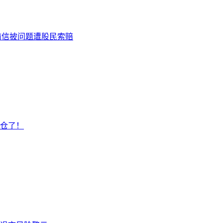
前信披问题遭股民索赔
仓了！