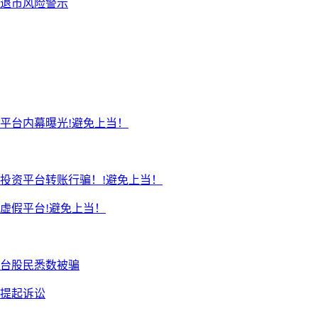
退市风险警示
平台内幕曝光!避免上当！
投资平台转账行骗！!避免上当！
虚假平台!避免上当！
台股民悉数被骗
续提起诉讼