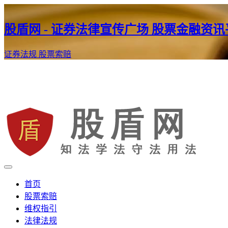
股盾网 - 证券法律宣传广场 股票金融资
证券法规
股票索赔
证券股票维权网
股盾网
首页
股票索赔
维权指引
法律法规