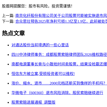
股盾网提醒您：股市有风险，投资需谨慎！
上一篇:
南京化纤股份有限公司关于公司股票可能被实施退市风
下一篇:
合众思壮预告2025年净利亏损1.3亿至1.9亿，此前被
热点文章
对通达股份当前境遇的一些心里话
四川中沛律师事务：成都股票索赔律师团队2026维权路径
南都电源董事长竟与小散抢时间卖股票，结果没抢赢还爆
恒信东方被立案,受损投资者可以维权!
涨价、缩水、退市……2000元档还能买到像样的手机吗？
华微电子（600360）退市风险消除，股民索赔继续进行
股票索赔进展通报_调整版