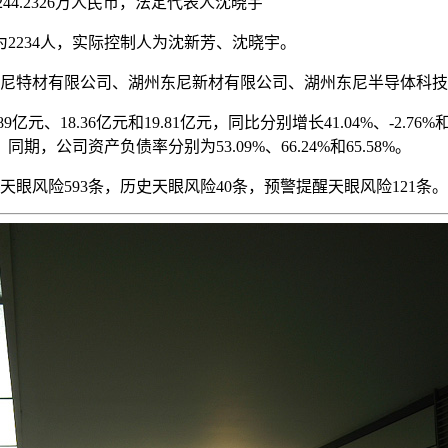
244.2326万人民币，法定代表人沈晓宇
2234人，实际控制人为沈新芳、沈晓宇。
东尼特材有限公司、湖州东尼新材有限公司、湖州东尼半导体科
元、18.36亿元和19.81亿元，同比分别增长41.04%、-2.76%和7
%。同期，公司资产负债率分别为53.09%、66.24%和65.58%。
眼风险593条，历史天眼风险40条，预警提醒天眼风险121条。