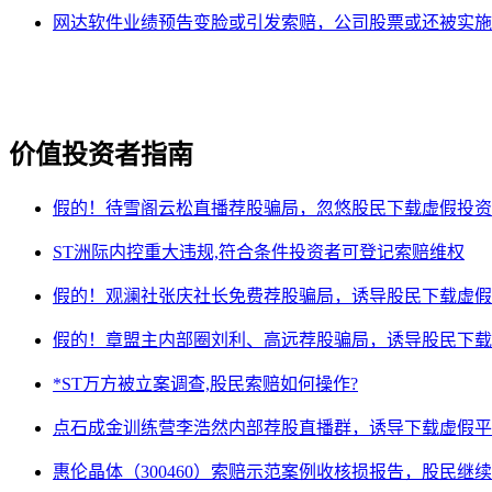
网达软件业绩预告变脸或引发索赔，公司股票或还被实施
价值投资者指南
假的！待雪阁云松直播荐股骗局，忽悠股民下载虚假投资
ST洲际内控重大违规,符合条件投资者可登记索赔维权
假的！观澜社张庆社长免费荐股骗局，诱导股民下载虚假
假的！章盟主内部圈刘利、高远荐股骗局，诱导股民下载
*ST万方被立案调查,股民索赔如何操作?
点石成金训练营李浩然内部荐股直播群，诱导下载虚假平
惠伦晶体（300460）索赔示范案例收核损报告，股民继