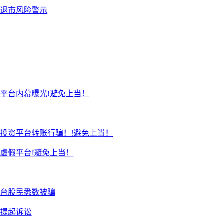
退市风险警示
平台内幕曝光!避免上当！
投资平台转账行骗！!避免上当！
虚假平台!避免上当！
台股民悉数被骗
续提起诉讼