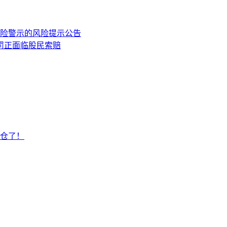
险警示的风险提示公告
处罚正面临股民索赔
仓了！