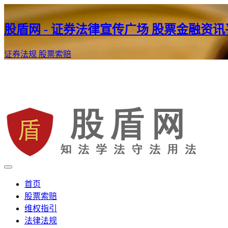
股盾网 - 证券法律宣传广场 股票金融资
证券法规
股票索赔
证券股票维权网
股盾网
首页
股票索赔
维权指引
法律法规