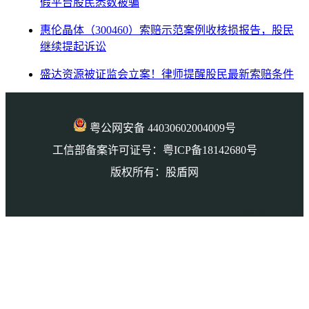
假平台股民悉数被骗
惠伦晶体（300460）索赔示范案例收核损报告，股民
继续提起诉讼
盛达资源被证监会立案！律师提醒股民最新索赔条件
粤公网安备 44030602004009号
工信部备案许可证号：粤ICP备18142680号
版权所有：股盾网
本页访问量： 127901