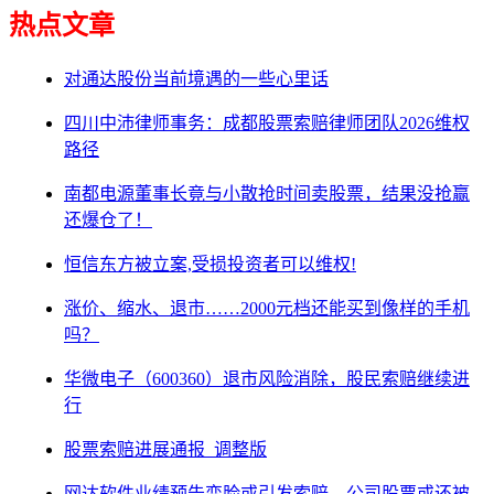
热点文章
对通达股份当前境遇的一些心里话
四川中沛律师事务：成都股票索赔律师团队2026维权
路径
南都电源董事长竟与小散抢时间卖股票，结果没抢赢
还爆仓了！
恒信东方被立案,受损投资者可以维权!
涨价、缩水、退市……2000元档还能买到像样的手机
吗？
华微电子（600360）退市风险消除，股民索赔继续进
行
股票索赔进展通报_调整版
网达软件业绩预告变脸或引发索赔，公司股票或还被