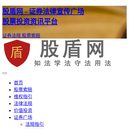
股盾网 - 证券法律宣传广场
股票投资资讯平台
证券法规
股票索赔
证券股票维权网
股盾网
首页
股票索赔
维权指引
法律法规
价值投资
证券广场
法规指引