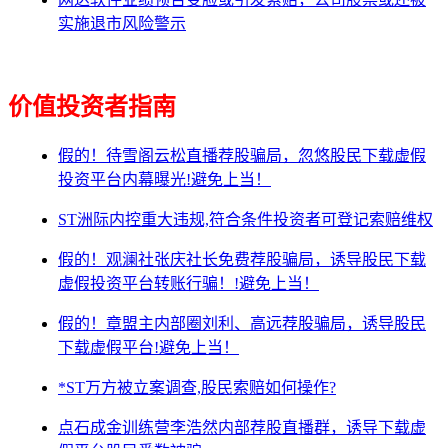
实施退市风险警示
价值投资者指南
假的！待雪阁云松直播荐股骗局，忽悠股民下载虚假
投资平台内幕曝光!避免上当！
ST洲际内控重大违规,符合条件投资者可登记索赔维权
假的！观澜社张庆社长免费荐股骗局，诱导股民下载
虚假投资平台转账行骗！!避免上当！
假的！章盟主内部圈刘利、高远荐股骗局，诱导股民
下载虚假平台!避免上当！
*ST万方被立案调查,股民索赔如何操作?
点石成金训练营李浩然内部荐股直播群，诱导下载虚