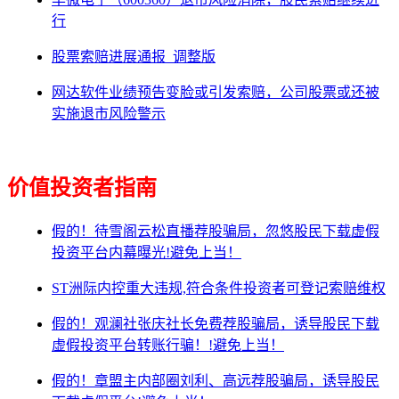
行
股票索赔进展通报_调整版
网达软件业绩预告变脸或引发索赔，公司股票或还被
实施退市风险警示
价值投资者指南
假的！待雪阁云松直播荐股骗局，忽悠股民下载虚假
投资平台内幕曝光!避免上当！
ST洲际内控重大违规,符合条件投资者可登记索赔维权
假的！观澜社张庆社长免费荐股骗局，诱导股民下载
虚假投资平台转账行骗！!避免上当！
假的！章盟主内部圈刘利、高远荐股骗局，诱导股民