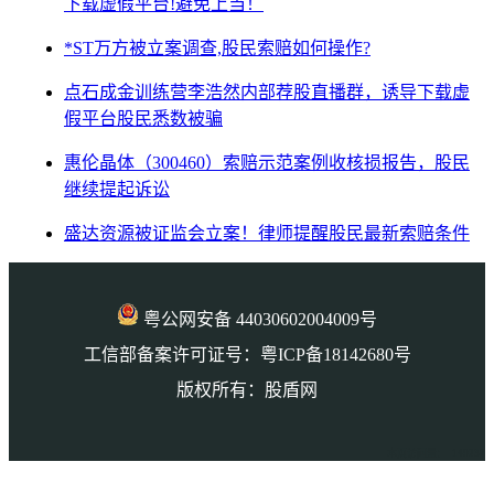
下载虚假平台!避免上当！
*ST万方被立案调查,股民索赔如何操作?
点石成金训练营李浩然内部荐股直播群，诱导下载虚
假平台股民悉数被骗
惠伦晶体（300460）索赔示范案例收核损报告，股民
继续提起诉讼
盛达资源被证监会立案！律师提醒股民最新索赔条件
粤公网安备 44030602004009号
工信部备案许可证号：粤ICP备18142680号
版权所有：股盾网
本页访问量： 140237