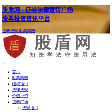
股盾网 - 证券法律宣传广场
股票投资资讯平台
证券法规
股票索赔
证券股票维权网
股盾网
首页
股票索赔
维权指引
法律法规
价值投资
证券广场
法规指引