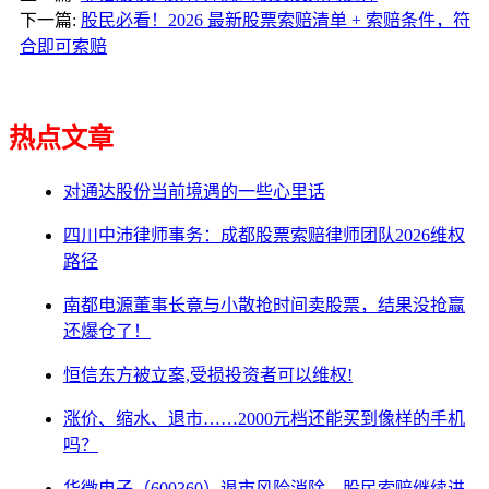
下一篇:
股民必看！2026 最新股票索赔清单 + 索赔条件，符
合即可索赔
热点文章
对通达股份当前境遇的一些心里话
四川中沛律师事务：成都股票索赔律师团队2026维权
路径
南都电源董事长竟与小散抢时间卖股票，结果没抢赢
还爆仓了！
恒信东方被立案,受损投资者可以维权!
涨价、缩水、退市……2000元档还能买到像样的手机
吗？
华微电子（600360）退市风险消除，股民索赔继续进