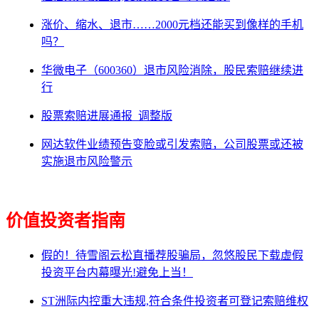
涨价、缩水、退市……2000元档还能买到像样的手机
吗？
华微电子（600360）退市风险消除，股民索赔继续进
行
股票索赔进展通报_调整版
网达软件业绩预告变脸或引发索赔，公司股票或还被
实施退市风险警示
价值投资者指南
假的！待雪阁云松直播荐股骗局，忽悠股民下载虚假
投资平台内幕曝光!避免上当！
ST洲际内控重大违规,符合条件投资者可登记索赔维权