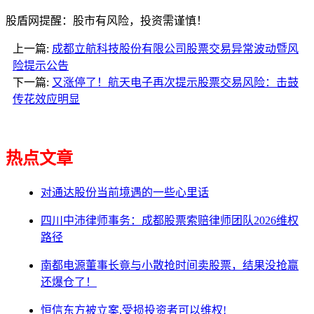
股盾网提醒：股市有风险，投资需谨慎！
上一篇:
成都立航科技股份有限公司股票交易异常波动暨风
险提示公告
下一篇:
又涨停了！航天电子再次提示股票交易风险：击鼓
传花效应明显
热点文章
对通达股份当前境遇的一些心里话
四川中沛律师事务：成都股票索赔律师团队2026维权
路径
南都电源董事长竟与小散抢时间卖股票，结果没抢赢
还爆仓了！
恒信东方被立案,受损投资者可以维权!