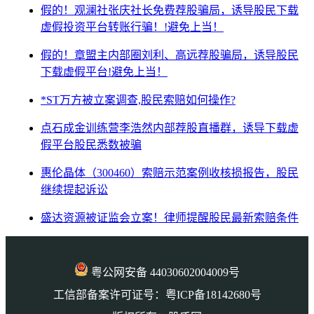
假的！观澜社张庆社长免费荐股骗局，诱导股民下载
虚假投资平台转账行骗！!避免上当！
假的！章盟主内部圈刘利、高远荐股骗局，诱导股民
下载虚假平台!避免上当！
*ST万方被立案调查,股民索赔如何操作?
点石成金训练营李浩然内部荐股直播群，诱导下载虚
假平台股民悉数被骗
惠伦晶体（300460）索赔示范案例收核损报告，股民
继续提起诉讼
盛达资源被证监会立案！律师提醒股民最新索赔条件
粤公网安备 44030602004009号
工信部备案许可证号：粤ICP备18142680号