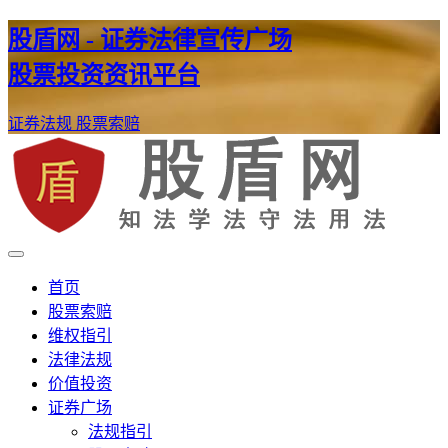
股盾网 - 证券法律宣传广场
股票投资资讯平台
证券法规
股票索赔
证券股票维权网
股盾网
首页
股票索赔
维权指引
法律法规
价值投资
证券广场
法规指引