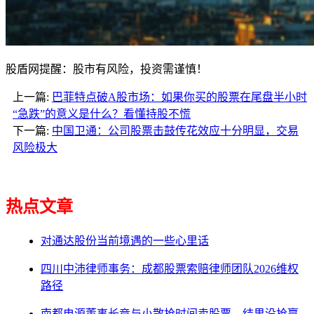
股盾网提醒：股市有风险，投资需谨慎！
上一篇:
巴菲特点破A股市场：如果你买的股票在尾盘半小时
“急跌”的意义是什么？看懂持股不慌
下一篇:
中国卫通：公司股票击鼓传花效应十分明显，交易
风险极大
热点文章
对通达股份当前境遇的一些心里话
四川中沛律师事务：成都股票索赔律师团队2026维权
路径
南都电源董事长竟与小散抢时间卖股票，结果没抢赢