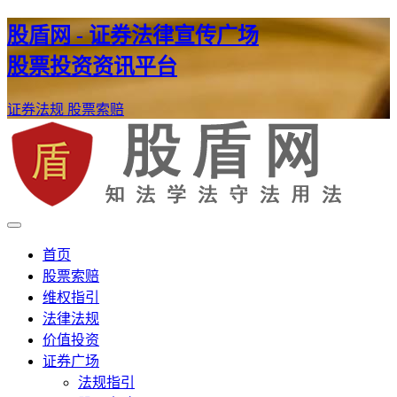
股盾网 - 证券法律宣传广场
股票投资资讯平台
证券法规
股票索赔
证券股票维权网
股盾网
首页
股票索赔
维权指引
法律法规
价值投资
证券广场
法规指引