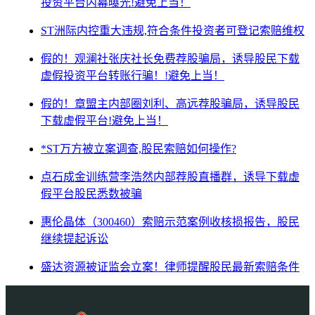
投资平台内幕曝光!避免上当！
ST洲际内控重大违规,符合条件投资者可登记索赔维权
假的！观澜社张庆社长免费荐股骗局，诱导股民下载
虚假投资平台转账行骗！!避免上当！
假的！章盟主内部圈刘利、高远荐股骗局，诱导股民
下载虚假平台!避免上当！
*ST万方被立案调查,股民索赔如何操作?
点石成金训练营李浩然内部荐股直播群，诱导下载虚
假平台股民悉数被骗
惠伦晶体（300460）索赔示范案例收核损报告，股民
继续提起诉讼
盛达资源被证监会立案！律师提醒股民最新索赔条件