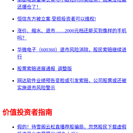
还爆仓了！
恒信东方被立案,受损投资者可以维权!
涨价、缩水、退市……2000元档还能买到像样的手机
吗？
华微电子（600360）退市风险消除，股民索赔继续进
行
股票索赔进展通报_调整版
网达软件业绩预告变脸或引发索赔，公司股票或还被
实施退市风险警示
价值投资者指南
假的！待雪阁云松直播荐股骗局，忽悠股民下载虚假