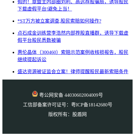
假的！章盟主内部圈刘利、高远荐股骗局，诱导股民
下载虚假平台!避免上当！
*ST万方被立案调查,股民索赔如何操作?
点石成金训练营李浩然内部荐股直播群，诱导下载虚
假平台股民悉数被骗
惠伦晶体（300460）索赔示范案例收核损报告，股民
继续提起诉讼
盛达资源被证监会立案！律师提醒股民最新索赔条件
粤公网安备 44030602004009号
工信部备案许可证号：粤ICP备18142680号
版权所有：股盾网
本页访问量： 135192