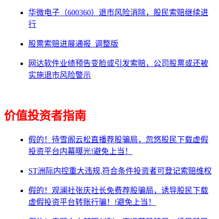
华微电子（600360）退市风险消除，股民索赔继续进
行
股票索赔进展通报_调整版
网达软件业绩预告变脸或引发索赔，公司股票或还被
实施退市风险警示
价值投资者指南
假的！待雪阁云松直播荐股骗局，忽悠股民下载虚假
投资平台内幕曝光!避免上当！
ST洲际内控重大违规,符合条件投资者可登记索赔维权
假的！观澜社张庆社长免费荐股骗局，诱导股民下载
虚假投资平台转账行骗！!避免上当！