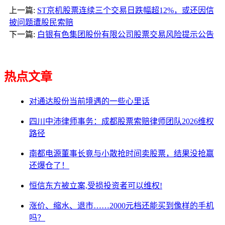
上一篇:
ST京机股票连续三个交易日跌幅超12%，或还因信
披问题遭股民索赔
下一篇:
白银有色集团股份有限公司股票交易风险提示公告
热点文章
对通达股份当前境遇的一些心里话
四川中沛律师事务：成都股票索赔律师团队2026维权
路径
南都电源董事长竟与小散抢时间卖股票，结果没抢赢
还爆仓了！
恒信东方被立案,受损投资者可以维权!
涨价、缩水、退市……2000元档还能买到像样的手机
吗？