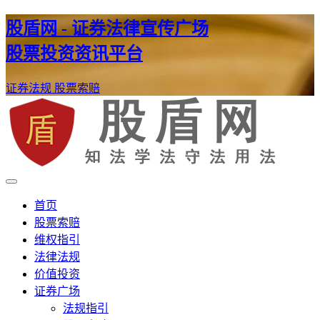
股盾网 - 证券法律宣传广场
股票投资资讯平台
证券法规
股票索赔
证券股票维权网
股盾网
首页
股票索赔
维权指引
法律法规
价值投资
证券广场
法规指引