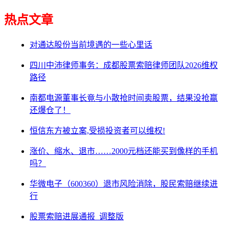
热点文章
对通达股份当前境遇的一些心里话
四川中沛律师事务：成都股票索赔律师团队2026维权
路径
南都电源董事长竟与小散抢时间卖股票，结果没抢赢
还爆仓了！
恒信东方被立案,受损投资者可以维权!
涨价、缩水、退市……2000元档还能买到像样的手机
吗？
华微电子（600360）退市风险消除，股民索赔继续进
行
股票索赔进展通报_调整版