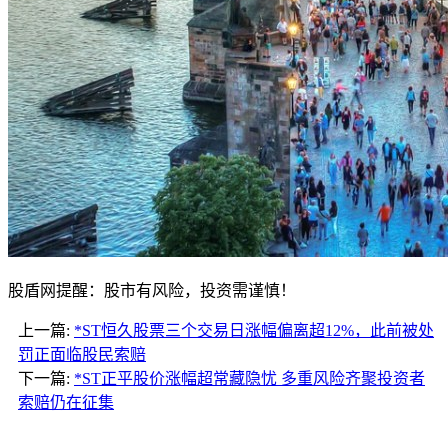
股盾网提醒：股市有风险，投资需谨慎！
上一篇:
*ST恒久股票三个交易日涨幅偏离超12%，此前被处
罚正面临股民索赔
下一篇:
*ST正平股价涨幅超常藏隐忧 多重风险齐聚投资者
索赔仍在征集