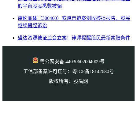
假平台股民悉数被骗
惠伦晶体（300460）索赔示范案例收核损报告，股民
继续提起诉讼
盛达资源被证监会立案！律师提醒股民最新索赔条件
粤公网安备 44030602004009号
工信部备案许可证号：粤ICP备18142680号
版权所有：股盾网
本页访问量： 147990