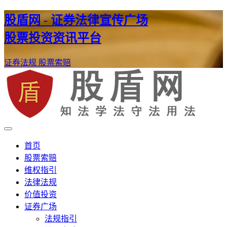
股盾网 - 证券法律宣传广场
股票投资资讯平台
证券法规
股票索赔
证券股票维权网
股盾网
首页
股票索赔
维权指引
法律法规
价值投资
证券广场
法规指引