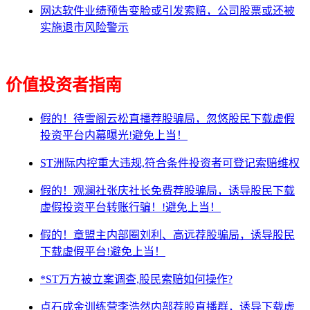
网达软件业绩预告变脸或引发索赔，公司股票或还被
实施退市风险警示
价值投资者指南
假的！待雪阁云松直播荐股骗局，忽悠股民下载虚假
投资平台内幕曝光!避免上当！
ST洲际内控重大违规,符合条件投资者可登记索赔维权
假的！观澜社张庆社长免费荐股骗局，诱导股民下载
虚假投资平台转账行骗！!避免上当！
假的！章盟主内部圈刘利、高远荐股骗局，诱导股民
下载虚假平台!避免上当！
*ST万方被立案调查,股民索赔如何操作?
点石成金训练营李浩然内部荐股直播群，诱导下载虚