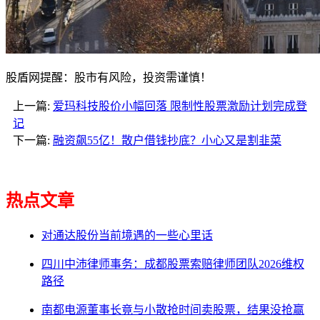
股盾网提醒：股市有风险，投资需谨慎！
上一篇:
爱玛科技股价小幅回落 限制性股票激励计划完成登
记
下一篇:
融资飙55亿！散户借钱抄底？小心又是割韭菜
热点文章
对通达股份当前境遇的一些心里话
四川中沛律师事务：成都股票索赔律师团队2026维权
路径
南都电源董事长竟与小散抢时间卖股票，结果没抢赢