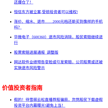
还爆仓了！
恒信东方被立案,受损投资者可以维权!
涨价、缩水、退市……2000元档还能买到像样的手机
吗？
华微电子（600360）退市风险消除，股民索赔继续进
行
股票索赔进展通报_调整版
网达软件业绩预告变脸或引发索赔，公司股票或还被
实施退市风险警示
价值投资者指南
假的！待雪阁云松直播荐股骗局，忽悠股民下载虚假
投资平台内幕曝光!避免上当！