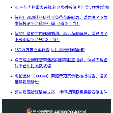
ST洲际内控重大违规,符合条件投资者可登记索赔维权
假的！观澜社张庆社长免费荐股骗局，诱导股民下载
虚假投资平台转账行骗！!避免上当！
假的！章盟主内部圈刘利、高远荐股骗局，诱导股民
下载虚假平台!避免上当！
*ST万方被立案调查,股民索赔如何操作?
点石成金训练营李浩然内部荐股直播群，诱导下载虚
假平台股民悉数被骗
惠伦晶体（300460）索赔示范案例收核损报告，股民
继续提起诉讼
盛达资源被证监会立案！律师提醒股民最新索赔条件
粤公网安备 44030602004009号