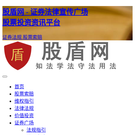
股盾网 - 证券法律宣传广场
股票投资资讯平台
证券法规
股票索赔
证券股票维权网
股盾网
首页
股票索赔
维权指引
法律法规
价值投资
证券广场
法规指引