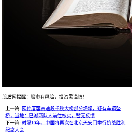
股盾网提醒：股市有风险，投资需谨慎！
上一篇:
网传厦蓉高速段千秋大桥部分坍塌，疑有车辆坠
桥，当地：已派两队人前往核实，暂无反馈
下一篇:
时隔10年，中国将再次在北京天安门举行抗战胜利
纪念大会