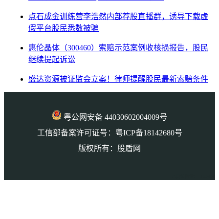
点石成金训练营李浩然内部荐股直播群，诱导下载虚
假平台股民悉数被骗
惠伦晶体（300460）索赔示范案例收核损报告，股民
继续提起诉讼
盛达资源被证监会立案！律师提醒股民最新索赔条件
粤公网安备 44030602004009号
工信部备案许可证号：粤ICP备18142680号
版权所有：股盾网
本页访问量： 153238