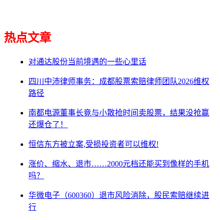
热点文章
对通达股份当前境遇的一些心里话
四川中沛律师事务：成都股票索赔律师团队2026维权
路径
南都电源董事长竟与小散抢时间卖股票，结果没抢赢
还爆仓了！
恒信东方被立案,受损投资者可以维权!
涨价、缩水、退市……2000元档还能买到像样的手机
吗？
华微电子（600360）退市风险消除，股民索赔继续进
行