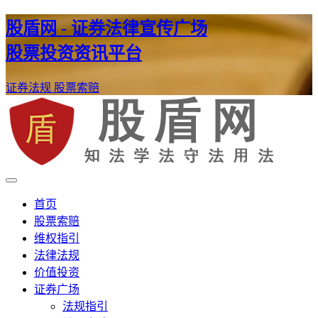
股盾网 - 证券法律宣传广场
股票投资资讯平台
证券法规
股票索赔
证券股票维权网
股盾网
首页
股票索赔
维权指引
法律法规
价值投资
证券广场
法规指引